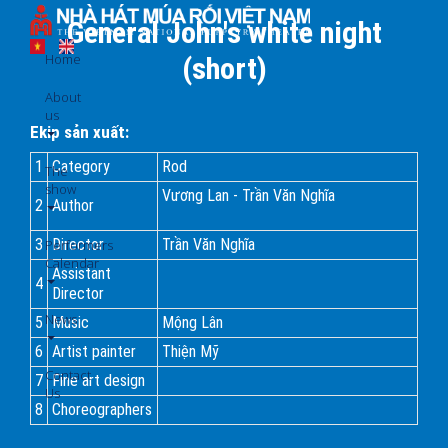
Skip
General John's white night
to
main
Home
(short)
content
About
us
Ekip sản xuất:
1
Category
Rod
The
show
Vương Lan - Trần Văn Nghĩa
2
Author
3
Director
Trần Văn Nghĩa
Performers
Calendar
Assistant
4
Director
News
5
Music
Mộng Lân
6
Artist painter
Thiện Mỹ
Contact
7
Fine art design
Us
8
Choreographers