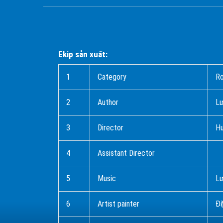
Ekip sản xuất:
1
Category
R
2
Author
L
3
Director
Hu
4
Assistant Director
5
Music
L
6
Artist painter
Đặ