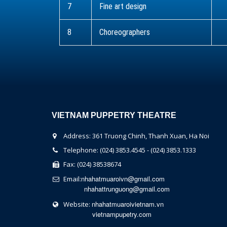
7
Fine art design
8
Choreographers
VIETNAM PUPPETRY THEATRE
Address: 361 Truong Chinh, Thanh Xuan, Ha Noi
Telephone: (024) 3853.4545 - (024) 3853.1333
Fax: (024) 38538674
nhahatmuaroivn@gmail.com
Email:
nhahattrunguong@gmail.com
nhahatmuaroivietnam.vn
Website:
vietnampupetry.com