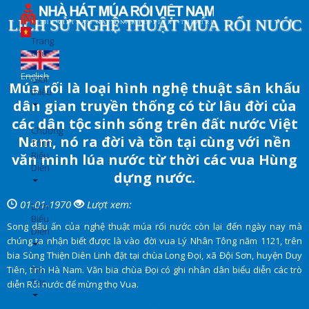
Nhảy
đến
LỊCH SỬ NGHỆ THUẬT MÚA RỐI NƯỚC
nội
Trang
dung
chủ
English
Giới
Múa rối là loại hình nghệ thuật sân khấu
thiệu
dân gian truyền thống có từ lâu đời của
các dân tộc sinh sống trên đất nước Việt
Chương
Nam, nó ra đời và tồn tại cùng với nền
Trình
Biểu
văn minh lúa nước từ thời các vua Hùng
Diễn
dựng nước.
01-01-1970
Lượt xem:
Lịch
Biểu
Song dấu ấn của nghệ thuật múa rối nước còn lại đến ngày nay mà
Diễn
chúng ta nhận biết được là vào đời vua Lý Nhân Tông năm 1121, trên
bia Sùng Thiện Diên Linh đặt tại chùa Long Ðọi, xã Đội Sơn, huyện Duy
Tin
Tiên, tỉnh Hà Nam. Văn bia chùa Đọi có ghi nhân dân biểu diễn các trò
Tức
diễn Rối nước để mừng thọ Vua.