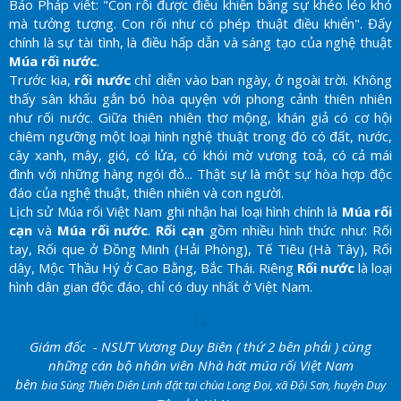
Báo Pháp viết: "Con rối được điều khiển bằng sự khéo léo khó
mà tưởng tượng. Con rối như có phép thuật điều khiển". Đấy
chính là sự tài tình, là điều hấp dẫn và sáng tạo của nghệ thuật
Múa rối nước
.
Trước kia,
rối nước
chỉ diễn vào ban ngày, ở ngoài trời. Không
thấy sân khấu gắn bó hòa quyện với phong cảnh thiên nhiên
như rối nước. Giữa thiên nhiên thơ mộng, khán giả có cơ hội
chiêm ngưỡng một loại hình nghệ thuật trong đó có đất, nước,
cây xanh, mây, gió, có lửa, có khói mờ vương toả, có cả mái
đình với những hàng ngói đỏ... Thật sự là một sự hòa hợp độc
đáo của nghệ thuật, thiên nhiên và con người.
Lịch sử Múa rối Việt Nam ghi nhận hai loại hình chính là
Múa rối
cạn
và
Múa rối nước
.
Rối cạn
gồm nhiều hình thức như: Rối
tay, Rối que ở Đồng Minh (Hải Phòng), Tế Tiêu (Hà Tây), Rối
dây, Mộc Thầu Hý ở Cao Bằng, Bắc Thái. Riêng
Rối nước
là loại
hình dân gian độc đáo, chỉ có duy nhất ở Việt Nam.
Giám đốc - NSƯT Vương Duy Biên ( thứ 2 bên phải ) cùng
những cán bộ nhân viên Nhà hát múa rối Việt Nam
bên
bia Sùng Thiện Diên Linh đặt tại chùa Long Ðọi, xã Đội Sơn, huyện Duy