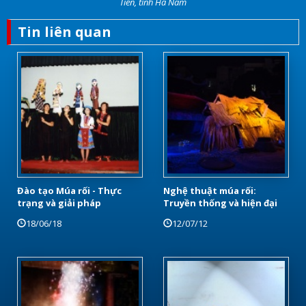
Tiên, tỉnh Hà Nam
Tin liên quan
Đào tạo Múa rối - Thực
Nghệ thuật múa rối:
trạng và giải pháp
Truyền thống và hiện đại
18/06/18
12/07/12