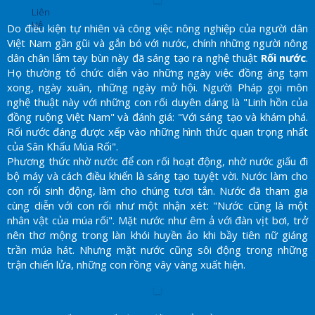
Liên
Hệ
Do điều kiện tự nhiên và công việc nông nghiệp của người dân
Việt Nam gần gũi và gắn bó với nước, chính những người nông
dân chân lấm tay bùn này đã sáng tạo ra nghệ thuật
Rối nước
.
Họ thường tổ chức diễn vào những ngày việc đồng áng tạm
xong, ngày xuân, những ngày mở hội. Người Pháp gọi môn
nghệ thuật này với những con rối duyên dáng là "Linh hồn của
đồng ruộng Việt Nam" và đánh giá: "Với sáng tạo và khám phá.
Rối nước đáng được xếp vào những hình thức quan trọng nhất
của Sân Khấu Múa Rối".
Phương thức nhờ nước để con rối hoạt động, nhờ nước giấu đi
bộ máy và cách điều khiển là sáng tạo tuyệt vời. Nước làm cho
con rối sinh động, làm cho chúng tươi tắn. Nước đã tham gia
cùng diễn với con rối như một nhận xét: "Nước cũng là một
nhân vật của múa rối". Mặt nước như êm ả với đàn vịt bơi, trở
nên thơ mộng trong làn khói huyền ảo khi bầy tiên nữ giáng
trần múa hát. Nhưng mặt nước cũng sôi động trong những
trận chiến lửa, những con rồng vây vàng xuất hiện.