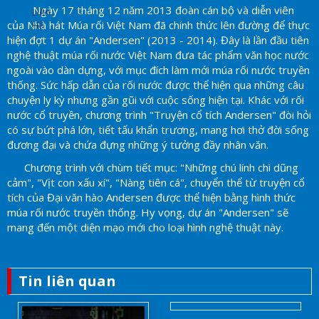
Ngày 17 tháng 12 năm 2013 đoàn cán bộ và diễn viên
Liên
của Nhà hát Múa rối Việt Nam đã chính thức lên đường để thực
Hệ
hiện đợt 1 dự án "Andersen" (2013 - 2014). Đây là lần đầu tiên
nghệ thuật múa rối nước Việt Nam đưa tác phẩm văn học nước
ngoài vào dàn dựng, với mục đích làm mới múa rối nước truyền
thống. Sức hấp dẫn của rối nước được thể hiện qua những câu
chuyện ly kỳ nhưng gần gũi với cuộc sống hiện tại. Khác với rối
nước cổ truyền, chương trình "Truyện cổ tích Andersen" đòi hỏi
có sự bứt phá lớn, tiết tấu khẩn trương, mang hơi thở đời sống
đương đại và chứa đựng những ý tưởng đầy nhân văn.
Chương trình với chùm tiết mục: "Những chú lính chì dũng
cảm", "Vịt con xấu xí", "Nàng tiên cá", chuyển thể từ truyện cổ
tích của Đại văn hào Andersen được thể hiện bằng hình thức
múa rối nước truyền thống. Hy vọng, dự án "Andersen" sẽ
mang đến một diện mạo mới cho loại hình nghệ thuật này.
Tin liên quan