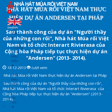
Nhảy
đến
NHÀ HÁT MÚA RỐI VIỆT NAM THỰC
nội
Trang
HIỆN DỰ ÁN ANDERSEN TẠI PHÁP
dung
chủ
English
Giới
Sau thành công của dự án "Người thầy
thiệu
của những con rối", Nhà hát Múa rối Việt
Nam và tổ chức Interart Rivierasa của
Chương
Cộng hòa Pháp tiếp tục thực hiện dự án
Trình
Biểu
"Andersen" (2013- 2014).
Diễn
18-12-2013
Lượt xem:
Lịch
Nhà hát Múa rối Việt Nam thực hiện dự án Andersen tại Pháp
Biểu
Sau thành công của dự án "Người thầy của những con rối",
Diễn
Nhà hát Múa rối Việt Nam và tổ chức Interart Rivierasa của
Cộng hòa Pháp tiếp tục thực hiện dự án "Andersen" (2013-
Tin
2014).
Tức