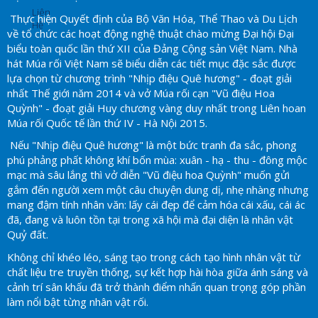
Liên
Thực hiện Quyết định của Bộ Văn Hóa, Thể Thao và Du Lịch
Hệ
về tổ chức các hoạt động nghệ thuật chào mừng Đại hội Đại
biểu toàn quốc lần thứ XII của Đảng Cộng sản Việt Nam. Nhà
hát Múa rối Việt Nam sẽ biểu diễn các tiết mục đặc sắc được
lựa chọn từ chương trình "Nhịp điệu Quê hương" - đoạt giải
nhất Thế giới năm 2014 và vở Múa rối cạn "Vũ điệu Hoa
Quỳnh" - đoạt giải Huy chương vàng duy nhất trong Liên hoan
Múa rối Quốc tế lần thứ IV - Hà Nội 2015.
Nếu "Nhịp điệu Quê hương" là một bức tranh đa sắc, phong
phú phảng phất không khí bốn mùa: xuân - hạ - thu - đông mộc
mạc mà sâu lắng thì vở diễn "Vũ điệu hoa Quỳnh" muốn gửi
gắm đến người xem một câu chuyện dung dị, nhẹ nhàng nhưng
mang đậm tính nhân văn: lấy cái đẹp để cảm hóa cái xấu, cái ác
đã, đang và luôn tồn tại trong xã hội mà đại diện là nhân vật
Quỷ đất.
Không chỉ khéo léo, sáng tạo trong cách tạo hình nhân vật từ
chất liệu tre truyền thống, sự kết hợp hài hòa giữa ánh sáng và
cảnh trí sân khấu đã trở thành điểm nhấn quan trọng góp phần
làm nổi bật từng nhân vật rối.