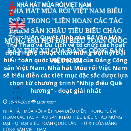
Nhảy
đến
NHÀ HÁT MÚA RỐI VIỆT NAM BIỂU
nội
Trang
DIỄN TRONG "LIÊN HOAN CÁC TÁC
dung
chủ
PHẨM SÂN KHẤU TIÊU BIỂU CHÀO
English
Giới
Thực hiện Quyết định của Bộ Văn Hóa,
thiệu
MỪNG ĐẠI HỘI ĐẠI BIỂU TOÀN QUỐC
Thể Thao và Du Lịch về tổ chức các hoạt
LẦN THỨ XII CỦA ĐẢNG CỘNG SẢN
động nghệ thuật chào mừng Đại hội Đại
Chương
biểu toàn quốc lần thứ XII của Đảng Cộng
VIỆT NAM
Trình
Biểu
sản Việt Nam. Nhà hát Múa rối Việt Nam
Diễn
sẽ biểu diễn các tiết mục đặc sắc được lựa
chọn từ chương trình "Nhịp điệu Quê
Lịch
hương" - đoạt giải nhất
Biểu
Diễn
15-01-2016
Lượt xem:
NHÀ HÁT MÚA RỐI VIỆT NAM BIỂU DIỄN TRONG "LIÊN
Tin
HOAN CÁC TÁC PHẨM SÂN KHẤU TIÊU BIỂU CHÀO MỪNG
Tức
ĐẠI HỘI ĐẠI BIỂU TOÀN QUỐC LẦN THỨ XII CỦA ĐẢNG
CỘNG SẢN VIỆT NAM