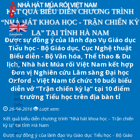
Nhảy
đến
KẾT QUẢ BIỂU DIỄN CHƯƠNG TRÌNH
nội
Trang
“NHÀ HÁT KHOA HỌC - TRẬN CHIẾN KỲ
dung
chủ
LẠ” TẠI TỈNH HÀ NAM
English
Giới
Được sự đồng ý của lãnh đạo Vụ Giáo dục
thiệu
Tiểu học - Bộ Giáo dục, Cục Nghệ thuật
Biểu diễn - Bộ Văn hóa, Thể thao & Du
Chương
lịch, Nhà hát Múa rối Việt Nam kết hợp
Trình
Biểu
Đơn vị Nghiên cứu Lâm sàng Đại học
Diễn
Oxford - Việt Nam tổ chức 10 buổi biểu
diễn vở “Trận chiến kỳ lạ” tại 10 điểm
Lịch
trường Tiểu học trên địa bàn tỉ
Biểu
Diễn
26-04-2016
Lượt xem:
Kết quả biểu diễn chương trình “Nhà hát khoa học - Trận chiến
Tin
kỳ lạ” tại tỉnh Hà Nam
Tức
Được sự đồng ý của lãnh đạo Vụ Giáo dục Tiểu học - Bộ Giáo