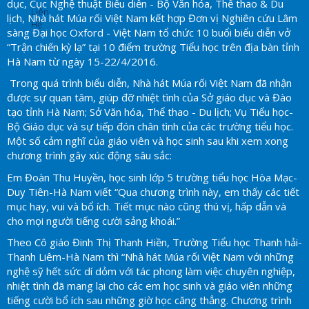
dục, Cục Nghệ thuật Biểu diễn - Bộ Văn hóa, Thể thao & Du
Liên
lịch, Nhà hát Múa rối Việt Nam kết hợp Đơn vị Nghiên cứu Lâm
Hệ
sàng Đại học Oxford - Việt Nam tổ chức 10 buổi biểu diễn vở
“Trận chiến kỳ lạ” tại 10 điểm trường Tiểu học trên địa bàn tỉnh
Hà Nam từ ngày 15-22/4/2016.
Trong quá trình biểu diễn, Nhà hát Múa rối Việt Nam đã nhận
được sự quan tâm, giúp đỡ nhiệt tình của Sở giáo dục và Đào
tạo tỉnh Hà Nam; Sở Văn hóa, Thể thao - Du lịch; Vụ Tiểu học-
Bộ Giáo dục và sự tiếp đón chân tình của các trường tiểu học.
Một số cảm nghĩ của giáo viên và học sinh sau khi xem xong
chương trình gây xúc động sâu sắc:
Em Đoàn Thu Huyền, học sinh lớp 5 trường tiểu học Hòa Mạc-
Duy Tiên-Hà Nam viết “Qua chương trình này, em thấy các tiết
mục hay, vui và bổ ích. Tiết mục nào cũng thú vị, hấp dẫn và
cho mọi người tiếng cười sảng khoái.”
Theo Cô giáo Đinh Thị Thanh Hiền, Trường Tiểu học Thanh hải-
Thanh Liêm-Hà Nam thì “Nhà hát Múa rối Việt Nam với những
nghệ sỹ hết sức dí dỏm với tác phong làm việc chuyên nghiệp,
nhiệt tình đã mang lại cho các em học sinh và giáo viên những
tiếng cười bổ ích sau những giờ học căng thẳng. Chương trình