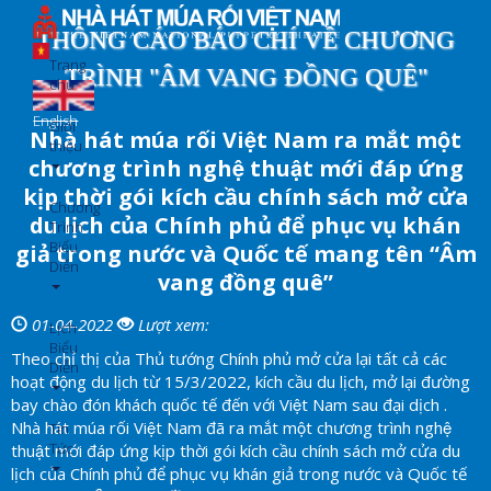
Nhảy
đến
THÔNG CÁO BÁO CHÍ VỀ CHƯƠNG
nội
Trang
TRÌNH "ÂM VANG ĐỒNG QUÊ"
dung
chủ
English
Giới
Nhà hát múa rối Việt Nam ra mắt một
thiệu
chương trình nghệ thuật mới đáp ứng
kịp thời gói kích cầu chính sách mở cửa
Chương
du lịch của Chính phủ để phục vụ khán
Trình
Biểu
giả trong nước và Quốc tế mang tên “Âm
Diễn
vang đồng quê”
01-04-2022
Lượt xem:
Lịch
Biểu
Theo chỉ thị của Thủ tướng Chính phủ mở cửa lại tất cả các
Diễn
hoạt động du lịch từ 15/3/2022, kích cầu du lịch, mở lại đường
bay chào đón khách quốc tế đến với Việt Nam sau đại dịch .
Nhà hát múa rối Việt Nam đã ra mắt một chương trình nghệ
Tin
Tức
thuật mới đáp ứng kịp thời gói kích cầu chính sách mở cửa du
lịch của Chính phủ để phục vụ khán giả trong nước và Quốc tế