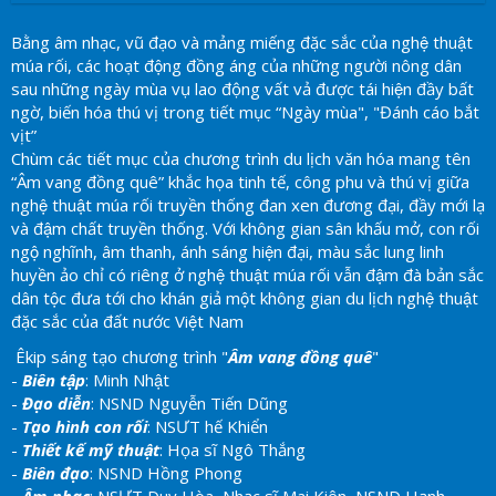
Bằng âm nhạc, vũ đạo và mảng miếng đặc sắc của nghệ thuật
múa rối, các hoạt động đồng áng của những người nông dân
sau những ngày mùa vụ lao động vất vả được tái hiện đầy bất
ngờ, biến hóa thú vị trong tiết mục “Ngày mùa", "Đánh cáo bắt
vịt”
Chùm các tiết mục của chương trình du lịch văn hóa mang tên
“Âm vang đồng quê” khắc họa tinh tế, công phu và thú vị giữa
nghệ thuật múa rối truyền thống đan xen đương đại, đầy mới lạ
và đậm chất truyền thống. Với không gian sân khấu mở, con rối
ngộ nghĩnh, âm thanh, ánh sáng hiện đại, màu sắc lung linh
huyền ảo chỉ có riêng ở nghệ thuật múa rối vẫn đậm đà bản sắc
dân tộc đưa tới cho khán giả một không gian du lịch nghệ thuật
đặc sắc của đất nước Việt Nam
Êkip sáng tạo chương trình "
Âm vang đồng quê
"
-
Biên tập
: Minh Nhật
-
Đạo diễn
: NSND Nguyễn Tiến Dũng
-
Tạo hình con rối
: NSƯT hế Khiển
-
Thiết kế mỹ thuật
: Họa sĩ Ngô Thắng
-
Biên đạo
: NSND Hồng Phong
-
Âm nhạc
: NSƯT Duy Hòa, Nhạc sĩ Mai Kiên, NSND Hạnh