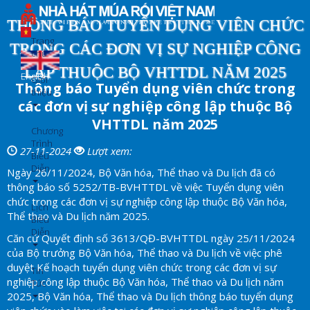
Nhảy
đến
THÔNG BÁO TUYỂN DỤNG VIÊN CHỨC
nội
Trang
TRONG CÁC ĐƠN VỊ SỰ NGHIỆP CÔNG
dung
chủ
LẬP THUỘC BỘ VHTTDL NĂM 2025
English
Giới
Thông báo Tuyển dụng viên chức trong
thiệu
các đơn vị sự nghiệp công lập thuộc Bộ
VHTTDL năm 2025
Chương
Trình
27-11-2024
Lượt xem:
Biểu
Diễn
Ngày 26/11/2024, Bộ Văn hóa, Thể thao và Du lịch đã có
thông báo số 5252/TB-BVHTTDL về việc Tuyển dụng viên
chức trong các đơn vị sự nghiệp công lập thuộc Bộ Văn hóa,
Lịch
Thể thao và Du lịch năm 2025.
Biểu
Diễn
Căn cứ Quyết định số 3613/QĐ-BVHTTDL ngày 25/11/2024
của Bộ trưởng Bộ Văn hóa, Thể thao và Du lịch về việc phê
duyệt Kế hoạch tuyển dụng viên chức trong các đơn vị sự
Tin
nghiệp công lập thuộc Bộ Văn hóa, Thể thao và Du lịch năm
Tức
2025, Bộ Văn hóa, Thể thao và Du lịch thông báo tuyển dụng