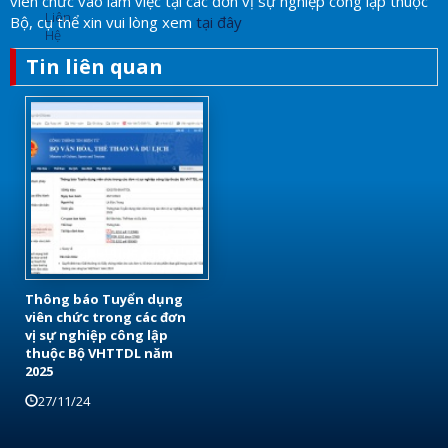
viên chức vào làm việc tại các đơn vị sự nghiệp công lập thuộc
Liên
Bộ, cụ thể xin vui lòng xem
tại đây
Hệ
Tin liên quan
Thông báo Tuyển dụng
viên chức trong các đơn
vị sự nghiệp công lập
thuộc Bộ VHTTDL năm
2025
27/11/24