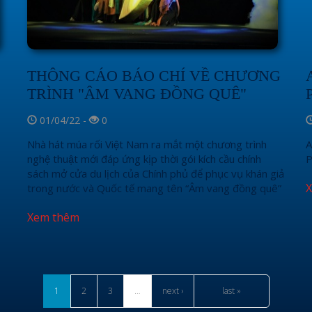
THÔNG CÁO BÁO CHÍ VỀ CHƯƠNG
A
TRÌNH "ÂM VANG ĐỒNG QUÊ"
P
01/04/22 -
0
Nhà hát múa rối Việt Nam ra mắt một chương trình
A
nghệ thuật mới đáp ứng kịp thời gói kích cầu chính
P
sách mở cửa du lịch của Chính phủ để phục vụ khán giả
trong nước và Quốc tế mang tên “Âm vang đồng quê”
Xem thêm
1
2
3
…
next ›
last »