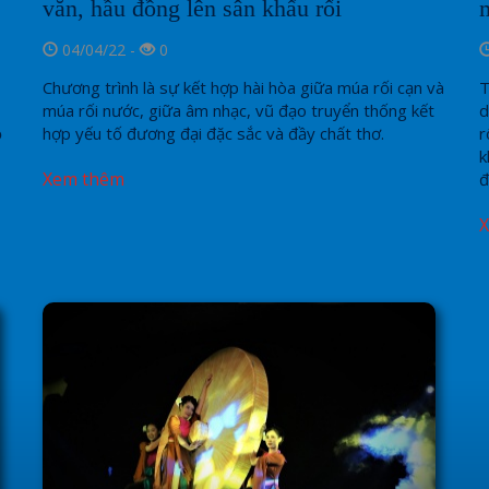
văn, hầu đồng lên sân khấu rối
04/04/22 -
0
Chương trình là sự kết hợp hài hòa giữa múa rối cạn và
T
múa rối nước, giữa âm nhạc, vũ đạo truyển thống kết
d
ộ
hợp yếu tố đương đại đặc sắc và đầy chất thơ.
r
k
Xem thêm
đ