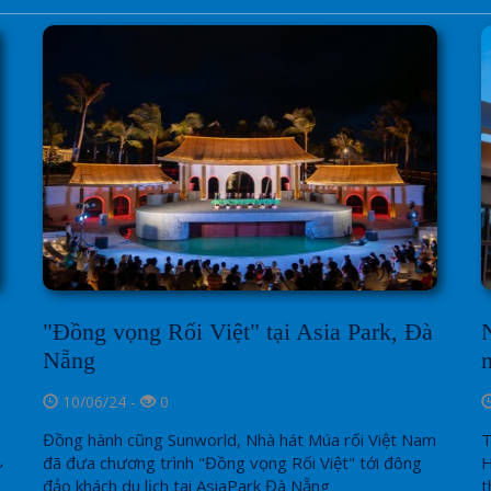
"Đồng vọng Rối Việt" tại Asia Park, Đà
Nẵng
10/06/24 -
0
Đồng hành cũng Sunworld, Nhà hát Múa rối Việt Nam
T
đã đưa chương trình "Đồng vọng Rối Việt" tới đông
H
ự
đảo khách du lịch tai AsiaPark Đà Nẵng
t