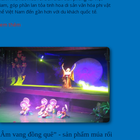
am, góp phần lan tỏa tinh hoa di sản văn hóa phi vật
hể Việt Nam đến gần hơn với du khách quốc tế.
Xem thêm
“Âm vang đồng quê” - sản phẩm múa rối