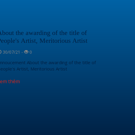
bout the awarding of the title of
eople's Artist, Meritorious Artist
30/07/21 -
0
nnoucement About the awarding of the title of
eople's Artist, Meritorious Artist
Xem thêm