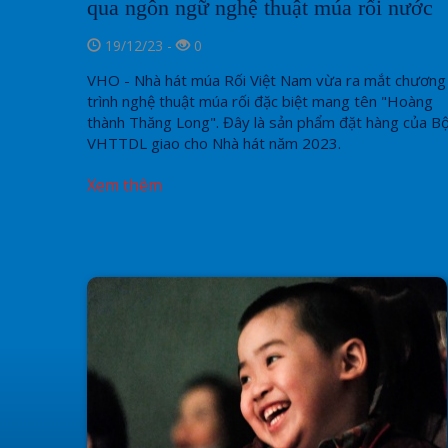
qua ngôn ngữ nghệ thuật múa rối nước
19/12/23 -
0
VHO - Nhà hát múa Rối Việt Nam vừa ra mắt chương
trình nghệ thuật múa rối đặc biệt mang tên "Hoàng
thành Thăng Long". Đây là sản phẩm đặt hàng của B
VHTTDL giao cho Nhà hát năm 2023.
Xem thêm