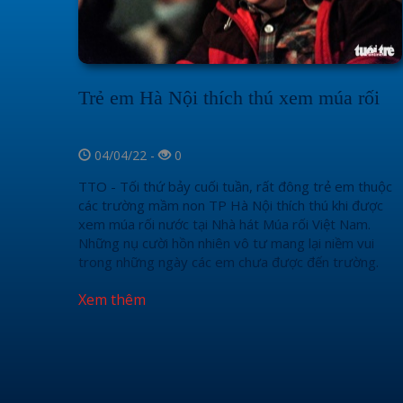
Trẻ em Hà Nội thích thú xem múa rối
04/04/22 -
0
TTO - Tối thứ bảy cuối tuần, rất đông trẻ em thuộc
các trường mầm non TP Hà Nội thích thú khi được
xem múa rối nước tại Nhà hát Múa rối Việt Nam.
Những nụ cười hồn nhiên vô tư mang lại niềm vui
trong những ngày các em chưa được đến trường.
Xem thêm