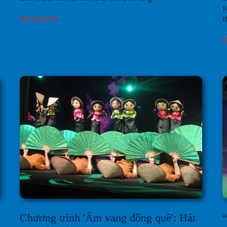
N
Xem thêm
t
Chương trình 'Âm vang đồng quê': Hát