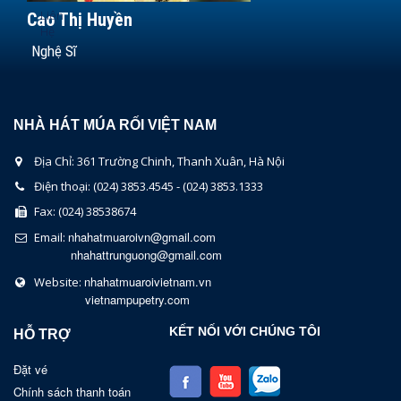
Liên
Cao Thị Huyền
Hệ
Nghệ Sĩ
NHÀ HÁT MÚA RỐI VIỆT NAM
Địa Chỉ: 361 Trường Chinh, Thanh Xuân, Hà Nội
Điện thoại: (024) 3853.4545 - (024) 3853.1333
Fax: (024) 38538674
nhahatmuaroivn@gmail.com
Email:
nhahattrunguong@gmail.com
nhahatmuaroivietnam.vn
Website:
vietnampupetry.com
KẾT NỐI VỚI CHÚNG TÔI
HỖ TRỢ
Đặt vé
Chính sách thanh toán