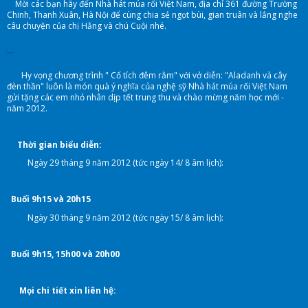
Mời các bạn hãy đến Nhà hát múa rối Việt Nam, địa chỉ 361 đường Trường
Chinh, Thanh Xuân, Hà Nội để cùng chia sẻ ngọt bùi, gian truân và lắng nghe
câu chuyện của chị Hằng và chú Cuội nhé.
Hy vọng chương trình " Cổ tích đêm rằm" với vở diễn: "Aladanh và cây
đèn thần" luôn là món quà ý nghĩa của nghệ sỹ Nhà hát múa rối Việt Nam
gửi tặng các em nhỏ nhân dịp tết trung thu và chào mừng năm học mới -
năm 2012.
Thời gian biểu diễn:
Ngày 29 tháng 9 năm 2012 (tức ngày 14/ 8 âm lịch):
Buổi 9h15 và 20h15
Ngày 30 tháng 9 năm 2012 (tức ngày 15/ 8 âm lịch):
Buổi 9h15, 15h00 và 20h00
Mọi chi tiết xin liên hệ: