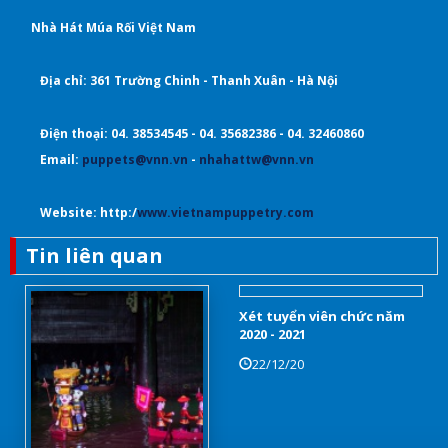
Nhà Hát Múa Rối Việt Nam
Địa chỉ: 361 Trường Chinh - Thanh Xuân - Hà Nội
Điện thoại: 04. 38534545 - 04. 35682386 - 04. 32460860
Email:
puppets@vnn.vn
-
nhahattw@vnn.vn
Website: http:/
www.vietnampuppetry.com
Tin liên quan
Xét tuyển viên chức năm
2020 - 2021
22/12/20