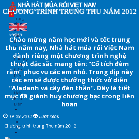
Nhảy
đến
CHƯƠNG TRÌNH TRUNG THU NĂM 2012
nội
Trang
dung
chủ
English
Giới
Chào mừng năm học mới và tết trung
thiệu
thu năm nay, Nhà hát múa rối Việt Nam
dành riêng một chương trình nghệ
Chương
thuật đặc sắc mang tên: “Cổ tích đêm
Trình
Biểu
rằm” phục vụ các em nhỏ. Trong dịp này
Diễn
các em sẽ được thưởng thức vở diễn
"Aladanh và cây đèn thần". Đây là tiết
Lịch
mục đã giành huy chương bạc trong liên
Biểu
hoan
Diễn
19-09-2012
Lượt xem:
Tin
Chương trình trung Thu năm 2012
Tức