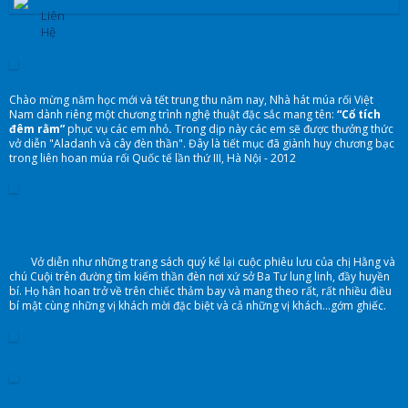
Liên
Hệ
Chào mừng năm học mới và tết trung thu năm nay, Nhà hát múa rối Việt
Nam dành riêng một chương trình nghệ thuật đặc sắc mang tên:
“Cổ tích
đêm rằm”
phục vụ các em nhỏ
.
Trong dịp này các em sẽ được thưởng thức
vở diễn "Aladanh và cây đèn thần". Đây là tiết mục đã giành huy chương bạc
trong liên hoan múa rối Quốc tế lần thứ III, Hà Nội - 2012
Vở diễn như những trang sách quý kể lại cuộc phiêu lưu của chị Hằng và
chú Cuội trên đường tìm kiếm thần đèn nơi xứ sở Ba Tư lung linh, đầy huyền
bí. Họ hân hoan trở về trên chiếc thảm bay và mang theo rất, rất nhiều điều
bí mật cùng những vị khách mời đặc biệt và cả những vị khách...gớm ghiếc.