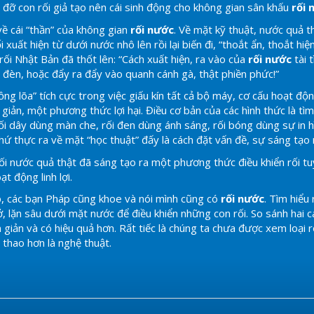
 đỡ con rối giả tạo nên cái sinh động cho không gian sân khấu
rối 
cái “thần” của không gian
rối nước
. Về mặt kỹ thuật, nước quả t
 xuất hiện từ dưới nước nhô lên rồi lại biến đi, “thoắt ẩn, thoắt hi
 rối Nhật Bản đã thốt lên: “Cách xuất hiện, ra vào của
rối nước
tài 
t đèn, hoặc đẩy ra đẩy vào quanh cánh gà, thật phiền phức!”
lõa” tích cực trong việc giấu kín tất cả bộ máy, cơ cấu hoạt động 
 giản, một phương thức lợi hại. Điều cơ bản của các hình thức là t
 rối dây dùng màn che, rối đen dùng ánh sáng, rối bóng dùng sự in 
chứ thực ra về mặt “học thuật” đấy là cách đặt vấn đề, sự sáng tạo
ước quả thật đã sáng tạo ra một phương thức điều khiển rối tuyệ
ạt động linh lợi.
 các bạn Pháp cũng khoe và nói mình cũng có
rối nước
. Tìm hiểu
ở, lặn sâu dưới mặt nước để điều khiển những con rối. So sánh hai c
 giản và có hiệu quả hơn. Rất tiếc là chúng ta chưa được xem loại 
ể thao hơn là nghệ thuật.