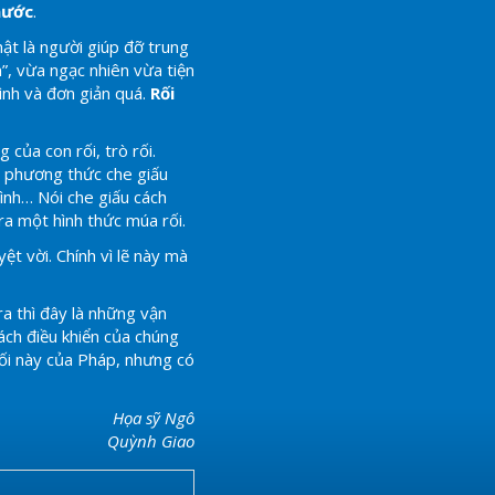
nước
.
hật là người giúp đỡ trung
ện”, vừa ngạc nhiên vừa tiện
tình và đơn giản quá.
Rối
của con rối, trò rối.
ìm phương thức che giấu
hình… Nói che giấu cách
 ra một hình thức múa rối.
t vời. Chính vì lẽ này mà
 ra thì đây là những vận
ách điều khiển của chúng
rối này của Pháp, nhưng có
Họa sỹ Ngô
Quỳnh Giao