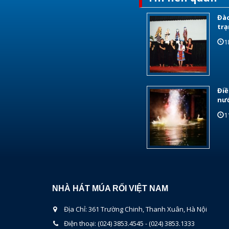
Đào
trạ
1
Điề
nư
1
NHÀ HÁT MÚA RỐI VIỆT NAM
Địa Chỉ: 361 Trường Chinh, Thanh Xuân, Hà Nội
Điện thoại: (024) 3853.4545 - (024) 3853.1333