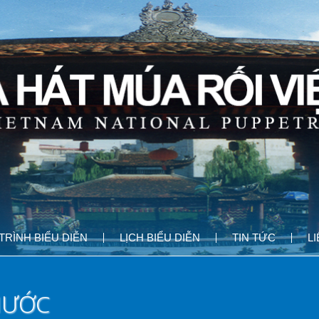
RÌNH BIỂU DIỄN
LỊCH BIỂU DIỄN
TIN TỨC
L
 NƯỚC