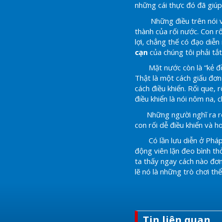
những cái thực đó đã giúp
Những điều trên nói về 
thành của rối nước. Con rối
lợi, chẳng thế có đạo diễn
cạn
của chúng tôi phải tắ
Mặt nước còn là “kẻ đồng 
Thật là một cách giấu đơn
cách điều khiển. Rối que,
điều khiển là nói nôm na, 
Những người nghĩ ra rối n
con rối dễ điều khiển và ho
Có lần lưu diễn ở Pháp,
động viên lặn đeo bình th
ta thấy ngay cách nào đơn
lẽ nó là những trò chơi th
Tin liên quan