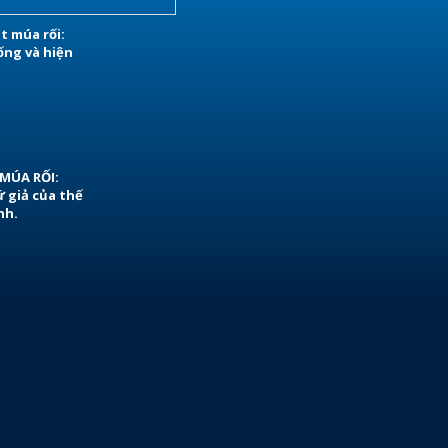
t múa rối:
ống và hiện
MÚA RỐI:
ứ giả của thế
nh.