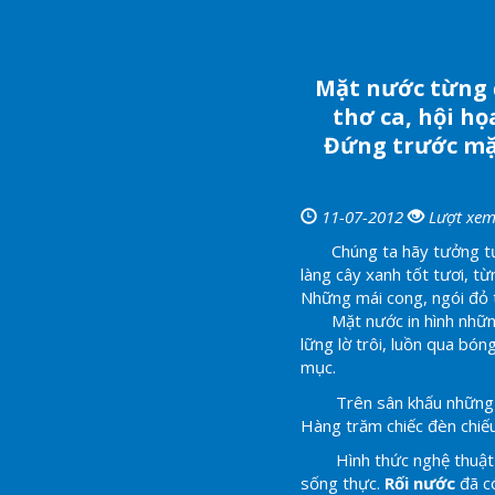
Mặt nước từng 
thơ ca, hội họ
Đứng trước mặ
11-07-2012
Lượt xem
Chúng ta hãy tưởng tượng
làng cây xanh tốt tươi, t
Những mái cong, ngói đỏ 
Mặt nước in hình những l
lững lờ trôi, luồn qua bó
mục.
Trên sân khấu những nhà
Hàng trăm chiếc đèn chiếu
Hình thức nghệ thuật nà
sống thực.
Rối nước
đã có