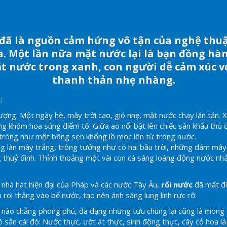
đã là nguồn cảm hứng vô tận của nghệ thuật
a. Một lần nữa mặt nước lại là bạn đồng hà
t nước trong xanh, con người dễ cảm xúc v
thanh thản nhẹ nhàng.
:
: Một ngày hè, mây trời cao, gió nhẹ, mặt nước chạy lăn tăn. 
ừng khóm hoa súng điểm tô. Giữa ao nổi bật lên chiếc sân khấu thủ 
trông như một bông sen khổng lồ mọc lên từ trong nước.
àn mây trắng, trông tưởng như có hai bầu trời, những đám mây 
ng thuỷ đình. Thỉnh thoảng một vài con cá sáng loáng động nước nhả
 hát hiện đại của Pháp và các nước Tây Âu,
rối nước
đã mất đi
 rọi thẳng vào bể nước, tạo nên ánh sáng lung linh rực rỡ.
o chẳng phong phú, đa dạng nhưng tựu chung lại cũng là mong đ
 sẵn cái đó: Nước thực, ướt át thực, sinh động thực, cây cỏ hoa lá