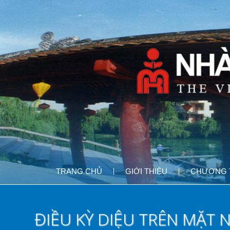
Nhảy
đến
nội
dung
TRANG CHỦ
GIỚI THIỆU
CHƯƠNG T
ĐIỀU KỲ DIỆU TRÊN MẶT