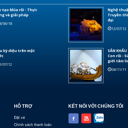
 tạo Múa rối - Thực
Nghệ thuậ
ng và giải pháp
Truyền th
đại
8/06/18
12/07/12
u kỳ diệu trên mặt
SÂN KHẤU 
ớc
Con rối - S
giới tâm li
1/07/12
04/11/11
HỖ TRỢ
KẾT NỐI VỚI CHÚNG TÔI
Đặt vé
Chính sách thanh toán