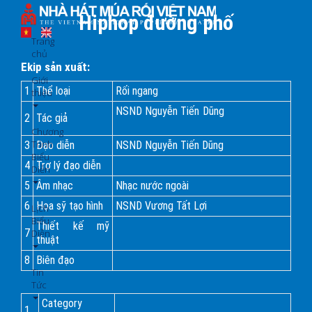
Nhảy
Hiphop đường phố
đến
nội
Trang
dung
chủ
Ekip sản xuất:
Giới
1
Thể loại
Rối ngang
thiệu
NSND Nguyễn Tiến Dũng
2
Tác giả
Chương
Trình
3
Đạo diễn
NSND Nguyễn Tiến Dũng
Biểu
4
Trợ lý đạo diễn
Diễn
5
Âm nhạc
Nhạc nước ngoài
6
Họa sỹ tạo hình
NSND Vương Tất Lợi
Lịch
Biểu
Thiết kế mỹ
7
Diễn
thuật
8
Biên đạo
Tin
Tức
Category
1