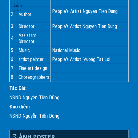
Liên
Hệ
People's Artist Nguyen Tien Dung
2
Author
3
Director
People's Artist Nguyen Tien Dung
Assistant
4
Director
5
Music
National Music
6
artist painter
People's Artist Vuong Tat Loi
7
Fine art design
8
Choreographers
Tác Giả:
NSND Nguyễn Tiến Dũng
Đạo diễn:
NSND Nguyễn Tiến Dũng
ẢNH POSTER