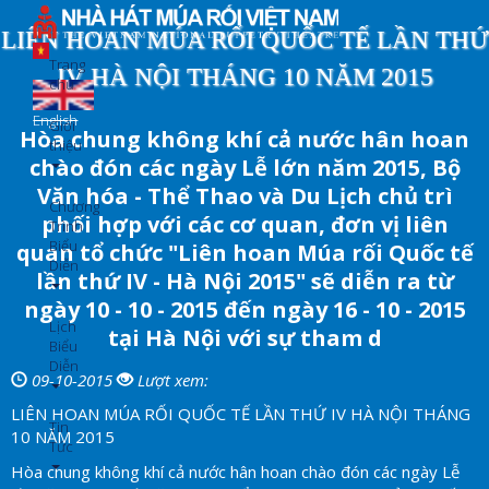
Nhảy
đến
LIÊN HOAN MÚA RỐI QUỐC TẾ LẦN THỨ
nội
Trang
IV HÀ NỘI THÁNG 10 NĂM 2015
dung
chủ
English
Giới
Hòa chung không khí cả nước hân hoan
thiệu
chào đón các ngày Lễ lớn năm 2015, Bộ
Văn hóa - Thể Thao và Du Lịch chủ trì
Chương
phối hợp với các cơ quan, đơn vị liên
Trình
Biểu
quan tổ chức "Liên hoan Múa rối Quốc tế
Diễn
lần thứ IV - Hà Nội 2015" sẽ diễn ra từ
ngày 10 - 10 - 2015 đến ngày 16 - 10 - 2015
Lịch
tại Hà Nội với sự tham d
Biểu
Diễn
09-10-2015
Lượt xem:
LIÊN HOAN MÚA RỐI QUỐC TẾ LẦN THỨ IV HÀ NỘI THÁNG
Tin
10 NĂM 2015
Tức
Hòa chung không khí cả nước hân hoan chào đón các ngày Lễ