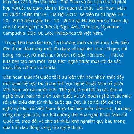
lớn năm 2015, Bộ Văn hóa - Thể Thao và Du Lịch chủ trì phối
Liên
hợp với các cơ quan, đơn vị liên quan tổ chức "Liên hoan Múa
Hệ
rối Quốc tế lần thứ IV - Hà Nội 2015" sẽ diễn ra từ ngày 10 -
10 - 2015 đến ngày 16 - 10 - 2015 tại Hà Nội với sự tham dự
của 10 quốc gia (14 đơn vị): Nga, Anh, Thái Lan, Myanmar,
Campuchia, Đức, Bỉ, Lào, Philippines và Việt Nam.
Trong liên hoan lần này, 18 chương trình và tiết mục biểu diễn
đều được dàn dựng mới, đa dạng về loại hình như: rối que, rối
bóng, rối tay, rối mặt nạ, rối đen, rối dây, rối nước, ... Tất cả
hứa hẹn tạo nên một "bữa tiệc" nghệ thuật múa rối đa sắc
màu, đầy cởi mở và mới lạ.
Liên hoan Múa rối Quốc tế là sự kiện văn hóa nhằm thúc đẩy
mối quan hệ hợp tác trong lĩnh vực nghệ thuật Múa rối giữa
Việt Nam với các nước trên Thế giới, là nơi hội tụ các đơn vị
nghệ thuật Múa rối trên toàn quốc và các đoàn nghệ thuật Múa
rối tiêu biểu đến từ nhiều quốc gia. Đây là cơ hội tốt để các
nghệ sỹ Múa rối Việt Nam được thể hiện niềm đam mê, tài năng
cũng như giao lưu, học hỏi những tinh hoa nghệ thuật Múa rối
Quốc tế, trao đổi và chia sẻ nhiều kinh nghiệm quý báu trong
quá trình lao động sáng tạo nghệ thuật.