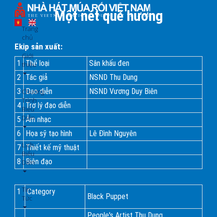
Nhảy
Một nét quê hương
đến
nội
Trang
dung
chủ
Ekip sản xuất:
Giới
1
Thể loại
Sân khấu đen
thiệu
2
Tác giả
NSND Thu Dung
3
Đạo diễn
NSND Vương Duy Biên
Chương
Trình
4
Trợ lý đạo diễn
Biểu
Diễn
5
Âm nhạc
6
Họa sỹ tạo hình
Lê Đình Nguyên
Lịch
7
Thiết kế mỹ thuật
Biểu
8
Biên đạo
Diễn
Tin
1
Category
Black Puppet
Tức
People's Artist Thu Dung