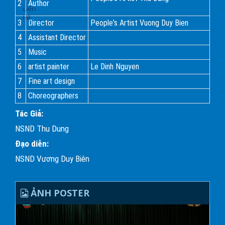
2
Author
Liên
Hệ
3
Director
People's Artist Vuong Duy Bien
4
Assistant Director
5
Music
6
artist painter
Le Dinh Nguyen
7
Fine art design
8
Choreographers
Tác Giả:
NSND Thu Dung
Đạo diễn:
NSND Vương Duy Biên
ẢNH POSTER