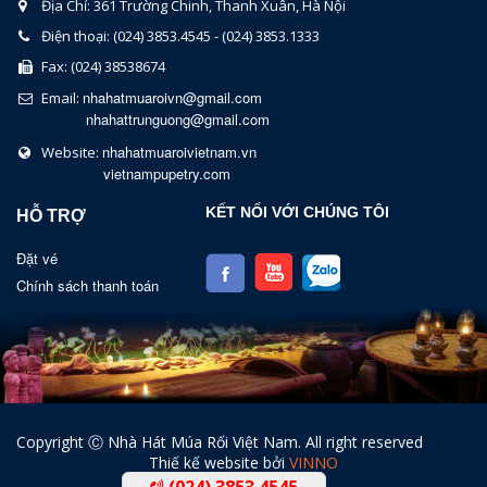
Địa Chỉ: 361 Trường Chinh, Thanh Xuân, Hà Nội
Điện thoại: (024) 3853.4545 - (024) 3853.1333
Fax: (024) 38538674
nhahatmuaroivn@gmail.com
Email:
nhahattrunguong@gmail.com
nhahatmuaroivietnam.vn
Website:
vietnampupetry.com
KẾT NỐI VỚI CHÚNG TÔI
HỖ TRỢ
Đặt vé
Chính sách thanh toán
Copyright Ⓒ Nhà Hát Múa Rối Việt Nam. All right reserved
Thiế kế website bởi
VINNO