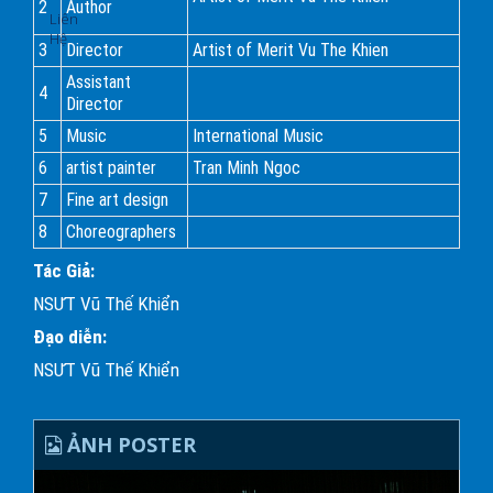
2
Author
Liên
Hệ
3
Director
Artist of Merit Vu The Khien
Assistant
4
Director
5
Music
International Music
6
artist painter
Tran Minh Ngoc
7
Fine art design
8
Choreographers
Tác Giả:
NSƯT Vũ Thế Khiển
Đạo diễn:
NSƯT Vũ Thế Khiển
ẢNH POSTER