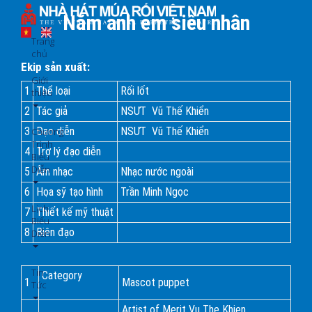
Nhảy
Năm anh em siêu nhân
đến
nội
Trang
dung
chủ
Ekip sản xuất:
Giới
1
Thể loại
Rối lốt
thiệu
2
Tác giả
NSƯT Vũ Thế Khiển
3
Đạo diễn
NSƯT Vũ Thế Khiển
Chương
Trình
4
Trợ lý đạo diễn
Biểu
Diễn
5
Âm nhạc
Nhạc nước ngoài
6
Họa sỹ tạo hình
Trần Minh Ngọc
Lịch
7
Thiết kế mỹ thuật
Biểu
8
Biên đạo
Diễn
Tin
Category
1
Mascot puppet
Tức
Artist of Merit Vu The Khien