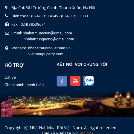
Địa Chỉ: 361 Trường Chinh, Thanh Xuân, Hà Nội
Điện thoại: (024) 3853.4545 - (024) 3853.1333
Fax: (024) 38538674
nhahatmuaroivn@gmail.com
Email:
nhahattrunguong@gmail.com
nhahatmuaroivietnam.vn
Website:
vietnampupetry.com
KẾT NỐI VỚI CHÚNG TÔI
HỖ TRỢ
Đặt vé
Chính sách thanh toán
Copyright Ⓒ Nhà Hát Múa Rối Việt Nam. All right reserved
Thiế kế website bởi
VINNO