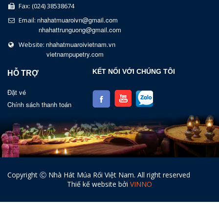
Fax: (024) 38538674
nhahatmuaroivn@gmail.com
Email:
nhahattrunguong@gmail.com
nhahatmuaroivietnam.vn
Website:
vietnampupetry.com
KẾT NỐI VỚI CHÚNG TÔI
HỖ TRỢ
Đặt vé
Chính sách thanh toán
Copyright Ⓒ Nhà Hát Múa Rối Việt Nam. All right reserved
Thiế kế website bởi
VINNO