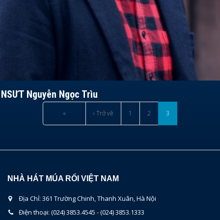
NSƯT Nguyễn Ngọc Trìu
«
‹ Trở về
1
2
3
NHÀ HÁT MÚA RỐI VIỆT NAM
Địa Chỉ: 361 Trường Chinh, Thanh Xuân, Hà Nội
Điện thoại: (024) 3853.4545 - (024) 3853.1333