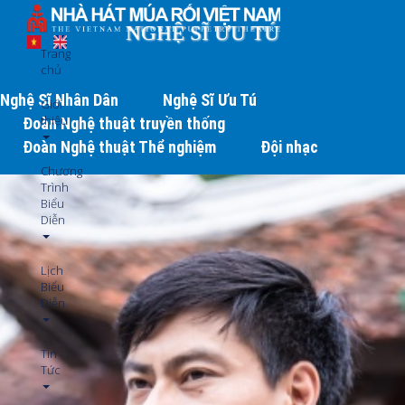
Nhảy
đến
NGHỆ SĨ ƯU TÚ
nội
Trang
dung
chủ
Nghệ Sĩ Nhân Dân
Nghệ Sĩ Ưu Tú
Giới
thiệu
Đoàn Nghệ thuật truyền thống
Đoàn Nghệ thuật Thể nghiệm
Đội nhạc
Chương
Trình
Biểu
Diễn
Lịch
Biểu
Diễn
Tin
Tức