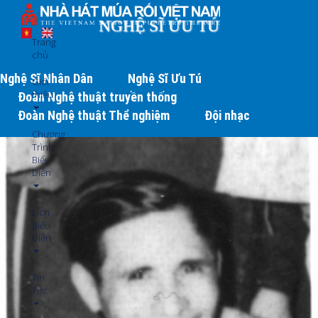
Nhảy
đến
NGHỆ SĨ ƯU TÚ
nội
Trang
dung
chủ
Nghệ Sĩ Nhân Dân
Nghệ Sĩ Ưu Tú
Giới
thiệu
Đoàn Nghệ thuật truyền thống
Đoàn Nghệ thuật Thể nghiệm
Đội nhạc
Chương
Trình
Biểu
Diễn
Lịch
Biểu
Diễn
Tin
Tức