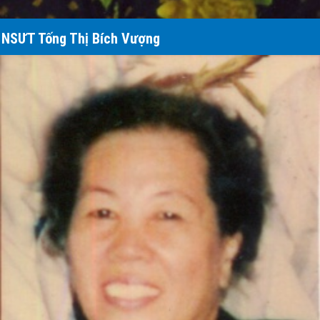
NSƯT Tống Thị Bích Vượng