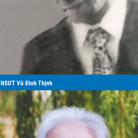
NSƯT Vũ Đình Thịnh