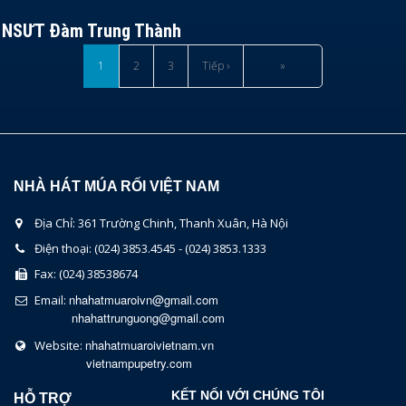
NSƯT Đàm Trung Thành
1
2
3
Tiếp ›
»
NHÀ HÁT MÚA RỐI VIỆT NAM
Địa Chỉ: 361 Trường Chinh, Thanh Xuân, Hà Nội
Điện thoại: (024) 3853.4545 - (024) 3853.1333
Fax: (024) 38538674
nhahatmuaroivn@gmail.com
Email:
nhahattrunguong@gmail.com
nhahatmuaroivietnam.vn
Website:
vietnampupetry.com
KẾT NỐI VỚI CHÚNG TÔI
HỖ TRỢ