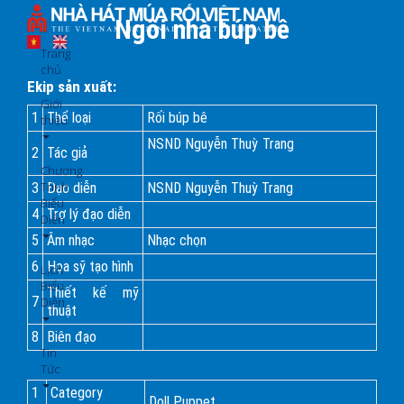
Nhảy
Ngôi nhà búp bê
đến
nội
Trang
dung
chủ
Ekip sản xuất:
Giới
1
Thể loại
Rối búp bê
thiệu
NSND Nguyễn Thuỳ Trang
2
Tác giả
Chương
Trình
3
Đạo diễn
NSND Nguyễn Thuỳ Trang
Biểu
4
Trợ lý đạo diễn
Diễn
5
Âm nhạc
Nhạc chọn
6
Họa sỹ tạo hình
Lịch
Biểu
Thiết kế mỹ
7
Diễn
thuật
8
Biên đạo
Tin
Tức
1
Category
Doll Puppet