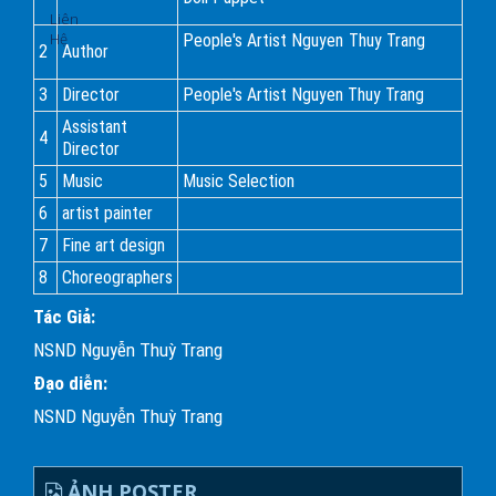
Liên
Hệ
People's Artist Nguyen Thuy Trang
2
Author
3
Director
People's Artist Nguyen Thuy Trang
Assistant
4
Director
5
Music
Music Selection
6
artist painter
7
Fine art design
8
Choreographers
Tác Giả:
NSND Nguyễn Thuỳ Trang
Đạo diễn:
NSND Nguyễn Thuỳ Trang
ẢNH POSTER