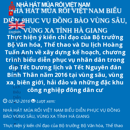
Nhảy
đến
NHÀ HÁT MÚA RỐI VIỆT NAM BIỂU
nội
Trang
DIỄN PHỤC VỤ ĐỒNG BÀO VÙNG SÂU,
dung
chủ
VÙNG XA TỈNH HÀ GIANG
English
Giới
Thực hiện ý kiến chỉ đạo của Bộ trưởng
thiệu
Bộ Văn hóa, Thể thao và Du lịch Hoàng
Tuấn Anh về xây dựng kế hoạch, chương
Chương
trình biểu diễn phục vụ nhân dân trong
Trình
Biểu
dịp Tết Dương lịch và Tết Nguyên đán
Diễn
Bính Thân năm 2016 tại vùng sâu, vùng
xa, biên giới, hải đảo và những đặc khu
Lịch
công nghiệp đông dân cư
Biểu
Diễn
02-02-2016
Lượt xem:
NHÀ HÁT MÚA RỐI VIỆT NAM BIỂU DIỄN PHỤC VỤ ĐỒNG
Tin
BÀO VÙNG SÂU, VÙNG XA TỈNH HÀ GIANG
Tức
Thực hiện ý kiến chỉ đạo của Bộ trưởng Bộ Văn hóa, Thể thao