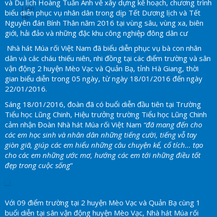
và Du lịch Hoàng Tuấn Anh về xây dựng kế hoạch, chương trình
Liên
biểu diễn phục vụ nhân dân trong dịp Tết Dương lịch và Tết
Hệ
Nguyên đán Bính Thân năm 2016 tại vùng sâu, vùng xa, biên
giới, hải đảo và những đặc khu công nghiệp đông dân cư
Nhà hát Múa rối Việt Nam đã biểu diễn phục vụ bà con nhân
dân và các cháu thiếu niên, nhi đồng tại các điểm trường và sân
vận động 2 huyện Mèo Vạc và Quản Bạ, tỉnh Hà Giang, thời
gian biểu diễn trong 05 ngày, từ ngày 18/01/2016 đến ngày
22/01/2016.
Sáng 18/01/2016, đoàn đã có buổi diễn đầu tiên tại Trường
Tiểu học Lũng Chinh, Hiệu trưởng trường Tiểu học Lũng Chinh
cảm nhận Đoàn Nhà hát Múa rối Việt Nam
“đã mang đến cho
các em học sinh và nhân dân những tiếng cười, tiếng vỗ tay
giòn giã, giúp các em hiểu những câu chuyện kể, cổ tích... tạo
cho các em những ước mơ, hướng các em tới những điều tốt
đẹp trong cuộc sống
”
Với 09 điểm trường tại 2 huyện Mèo Vạc và Quản Bạ cùng 1
buổi diễn tại sân vận động huyện Mèo Vạc, Nhà hát Múa rối