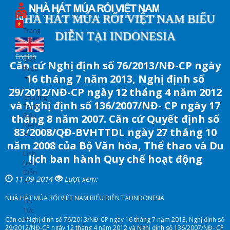
Nhảy
đến
NHÀ HÁT MÚA RỐI VIỆT NAM BIỂU
nội
Trang
DIỄN TẠI INDONESIA
dung
chủ
English
Giới
Căn cứ Nghị định số 76/2013/NĐ-CP ngày
thiệu
16 tháng 7 năm 2013, Nghị định số
29/2012/NĐ-CP ngày 12 tháng 4 năm 2012
Chương
và Nghị định số 136/2007/NĐ- CP ngày 17
Trình
Biểu
tháng 8 năm 2007. Căn cứ Quyết định số
Diễn
83/2008/QĐ-BVHTTDL ngày 27 tháng 10
năm 2008 của Bộ Văn hóa, Thể thao và Du
Lịch
lịch ban hành Quy chế hoạt động
Biểu
Diễn
11-09-2014
Lượt xem:
NHÀ HÁT MÚA RỐI VIỆT NAM BIỂU DIỄN TẠI INDONESIA
Tin
Tức
Căn cứ Nghị định số 76/2013/NĐ-CP ngày 16 tháng 7 năm 2013, Nghị định số
29/2012/NĐ-CP ngày 12 tháng 4 năm 2012 và Nghị định số 136/2007/NĐ- CP