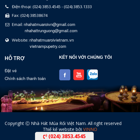
Điện thoại: (024) 3853.4545 - (024) 3853.1333
Fax: (024) 38538674
nhahatmuaroivn@gmail.com
Email:
nhahattrunguong@gmail.com
nhahatmuaroivietnam.vn
Website:
vietnampupetry.com
KẾT NỐI VỚI CHÚNG TÔI
HỖ TRỢ
Đặt vé
Chính sách thanh toán
Copyright Ⓒ Nhà Hát Múa Rối Việt Nam. All right reserved
Thiế kế website bởi
VINNO
(024) 3853.4545