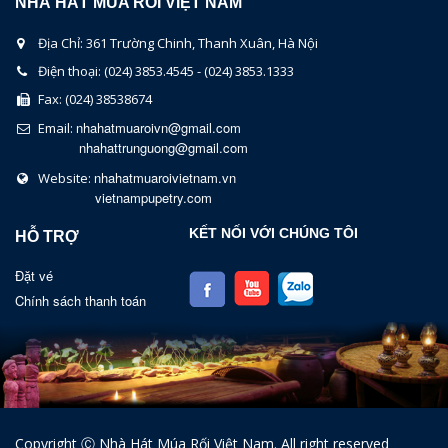
NHÀ HÁT MÚA RỐI VIỆT NAM
Địa Chỉ: 361 Trường Chinh, Thanh Xuân, Hà Nội
Điện thoại: (024) 3853.4545 - (024) 3853.1333
Fax: (024) 38538674
nhahatmuaroivn@gmail.com
Email:
nhahattrunguong@gmail.com
nhahatmuaroivietnam.vn
Website:
vietnampupetry.com
KẾT NỐI VỚI CHÚNG TÔI
HỖ TRỢ
Đặt vé
Chính sách thanh toán
Copyright Ⓒ Nhà Hát Múa Rối Việt Nam. All right reserved