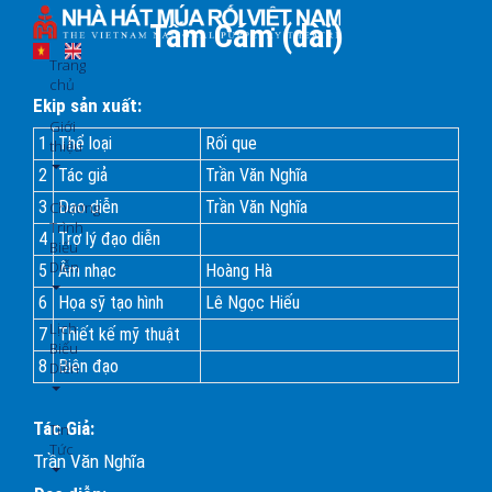
Nhảy
Tấm Cám (dài)
đến
nội
Trang
dung
chủ
Ekip sản xuất:
Giới
1
Thể loại
Rối que
thiệu
2
Tác giả
Trần Văn Nghĩa
3
Đạo diễn
Trần Văn Nghĩa
Chương
Trình
4
Trợ lý đạo diễn
Biểu
Diễn
5
Âm nhạc
Hoàng Hà
6
Họa sỹ tạo hình
Lê Ngọc Hiếu
Lịch
7
Thiết kế mỹ thuật
Biểu
8
Biên đạo
Diễn
Tác Giả:
Tin
Tức
Trần Văn Nghĩa